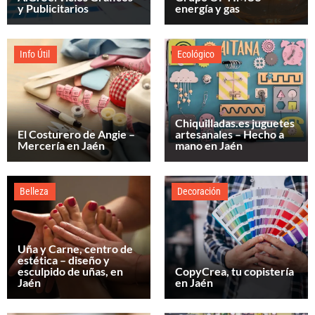
y Publicitarios
energía y gas
Info Útil
Ecológico
Chiquilladas.es juguetes
El Costurero de Angie –
artesanales – Hecho a
Mercería en Jaén
mano en Jaén
Belleza
Decoración
Uña y Carne, centro de
estética – diseño y
esculpido de uñas, en
CopyCrea, tu copistería
Jaén
en Jaén