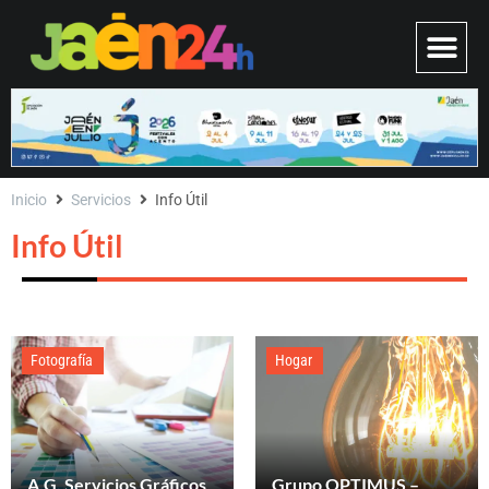
Inicio
Servicios
Info Útil
Info Útil
Fotografía
Hogar
A.G. Servicios Gráficos
Grupo OPTIMUS –