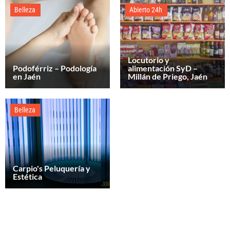
Belleza
Abierto 24h
Locutorio y
Podoférriz – Podología
alimentación SyD –
en Jaén
Millán de Priego, Jaén
Belleza
Carpio's Peluquería y
Estética