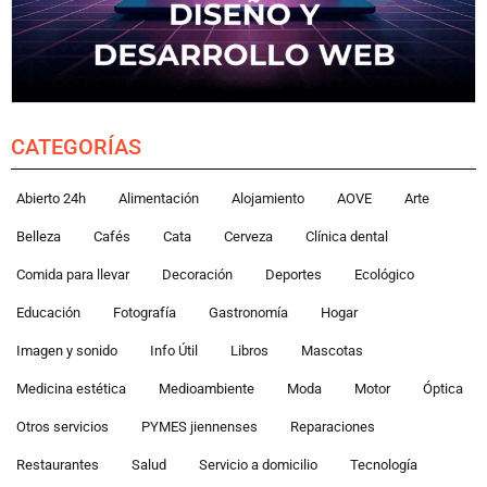
CATEGORÍAS
Abierto 24h
Alimentación
Alojamiento
AOVE
Arte
Belleza
Cafés
Cata
Cerveza
Clínica dental
Comida para llevar
Decoración
Deportes
Ecológico
Educación
Fotografía
Gastronomía
Hogar
Imagen y sonido
Info Útil
Libros
Mascotas
Medicina estética
Medioambiente
Moda
Motor
Óptica
Otros servicios
PYMES jiennenses
Reparaciones
Restaurantes
Salud
Servicio a domicilio
Tecnología