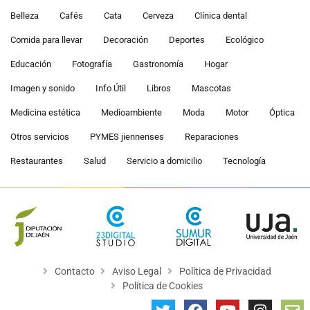
Belleza
Cafés
Cata
Cerveza
Clínica dental
Comida para llevar
Decoración
Deportes
Ecológico
Educación
Fotografía
Gastronomía
Hogar
Imagen y sonido
Info Útil
Libros
Mascotas
Medicina estética
Medioambiente
Moda
Motor
Óptica
Otros servicios
PYMES jiennenses
Reparaciones
Restaurantes
Salud
Servicio a domicilio
Tecnología
Contacto
Aviso Legal
Política de Privacidad
Política de Cookies