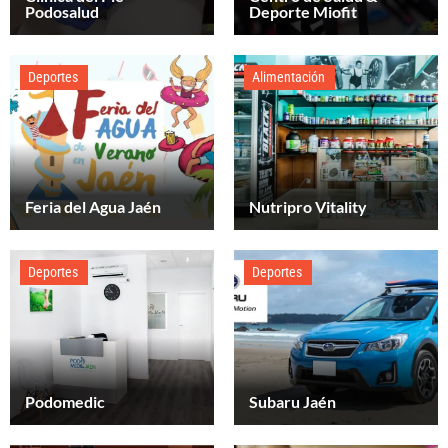
Podosalud
Deporte Miofit
Deportes
Alimentación
Feria del Agua Jaén
Nutripro Vitality
Deportes
Deportes
Podomedic
Subaru Jaén