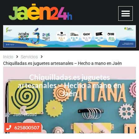
Inicio
Servicios
Chiquilladas.es juguetes artesanales – Hecho a mano en Jaén
Chiquilladas.es juguetes
artesanales – Hecho a mano en
Jaén
Jaén ciudad
625800507