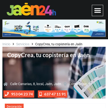
Inicio
Servicios
CopyCrea, tu copistería en Jaén
CopyCrea, tu copistería en Jaén
Calle Canarias, 8, local, Jaén, Jaén
Cómo llegar
953 04 23 74
637 47 11 91
Decoración