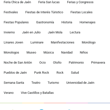
Feria Chica de Jaén
Feria San lucas
Ferias y Congresos
Festivales
Fiestas de Interés Túristico
Fiestas Locales
Fiestas Populares
Gastronomía
Historia
Homenajes
Invierno
Jaén en Julio
Jaén Mola
Lectura
Linares Joven
Luminare
Manifestaciones
Monólogo
Monologos
Museo
Música
Navidad
Niños
Noche de San Antón
Ocio
Otoño
Patrimonio
Primavera
Pueblos de Jaén
Punk Rock
Rock
Salud
Semana Santa
Teatro
Turismo
Universidad de Jaén
Verano
Vive Castillos y Batallas