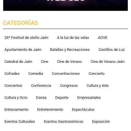
CATEGORÍAS
26º Festival de otoño Jaén
A la luz de las velas
AOVE
Ayuntamiento de Jaén
Batallas y Recreaciones
Castillos de Luz
Catedral de Jaén
Cine
Cine de Verano
Cine de Verano Jaén
Cofrades
Comedia
Concentraciones
Concierto
Conciertos
Conferencia
Congresos
Cultura y Arte
Cultura y Ocio
Danza
Deporte
Empresariales
Entrenamiento
Entretenimiento
Espectáculos
Eventos Culturales
Eventos Gastronómicos
Exposición