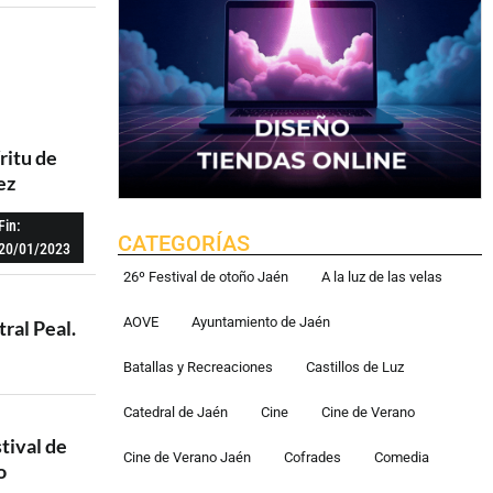
ritu de
ez
Fin:
CATEGORÍAS
20/01/2023
26º Festival de otoño Jaén
A la luz de las velas
AOVE
Ayuntamiento de Jaén
ral Peal.
Batallas y Recreaciones
Castillos de Luz
Catedral de Jaén
Cine
Cine de Verano
tival de
Cine de Verano Jaén
Cofrades
Comedia
o