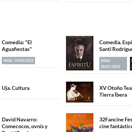
Comedia: "El
Comedia. Espí
Aguafiestas"
Santi Rodrígu
Inicio: 19/05/2023
Inicio:
20/01/2023
Uja. Cultura
XV Otoño Teat
Tierra Íbera
David Navarro:
32Fancine Fes
Comecocos, ovnis y
cine fantástic