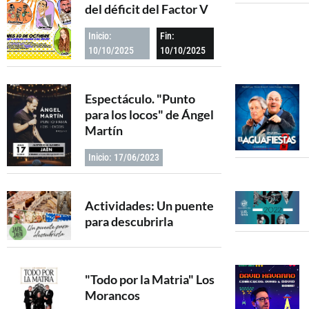
del déficit del Factor V
Inicio:
Fin:
10/10/2025
10/10/2025
Espectáculo. "Punto
para los locos" de Ángel
Martín
Inicio: 17/06/2023
Actividades: Un puente
para descubrirla
"Todo por la Matria" Los
Morancos