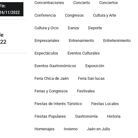
Concentraciones
Concierto
Conciertos
Fin:
16/11/2022
Conferencia
Congresos
Cultura y Arte
Cultura y Ocio
Danza
Deporte
de
022
Empresariales
Entrenamiento
Entretenimiento
Espectáculos
Eventos Culturales
Eventos Gastronómicos
Exposición
Feria Chica de Jaén
Feria San lucas
Ferias y Congresos
Festivales
Fiestas de Interés Túristico
Fiestas Locales
Fiestas Populares
Gastronomía
Historia
Homenajes
Invierno
Jaén en Julio