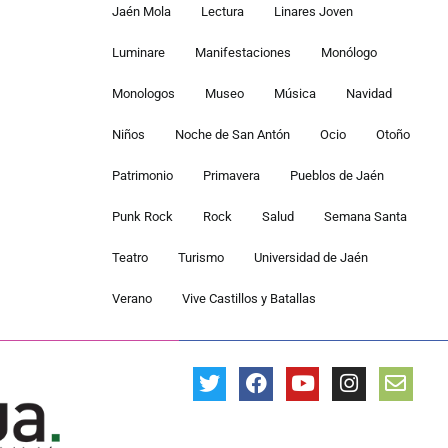
Jaén Mola
Lectura
Linares Joven
Luminare
Manifestaciones
Monólogo
Monologos
Museo
Música
Navidad
Niños
Noche de San Antón
Ocio
Otoño
Patrimonio
Primavera
Pueblos de Jaén
Punk Rock
Rock
Salud
Semana Santa
Teatro
Turismo
Universidad de Jaén
Verano
Vive Castillos y Batallas