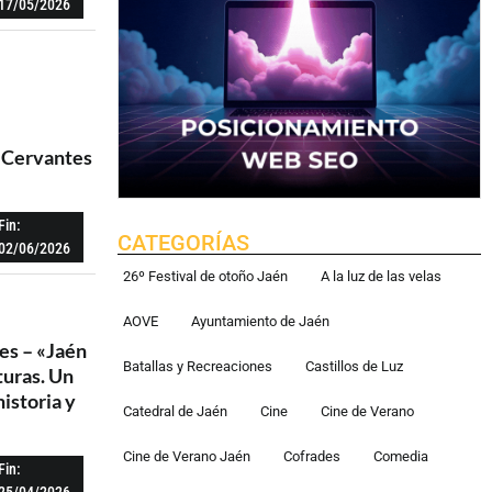
17/05/2026
«Cervantes
Fin:
CATEGORÍAS
02/06/2026
26º Festival de otoño Jaén
A la luz de las velas
AOVE
Ayuntamiento de Jaén
res – «Jaén
Batallas y Recreaciones
Castillos de Luz
lturas. Un
historia y
Catedral de Jaén
Cine
Cine de Verano
Cine de Verano Jaén
Cofrades
Comedia
Fin:
25/04/2026