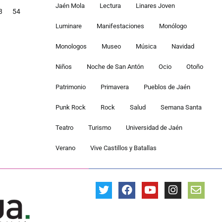
Jaén Mola
Lectura
Linares Joven
3
54
Luminare
Manifestaciones
Monólogo
Monologos
Museo
Música
Navidad
Niños
Noche de San Antón
Ocio
Otoño
Patrimonio
Primavera
Pueblos de Jaén
Punk Rock
Rock
Salud
Semana Santa
Teatro
Turismo
Universidad de Jaén
Verano
Vive Castillos y Batallas