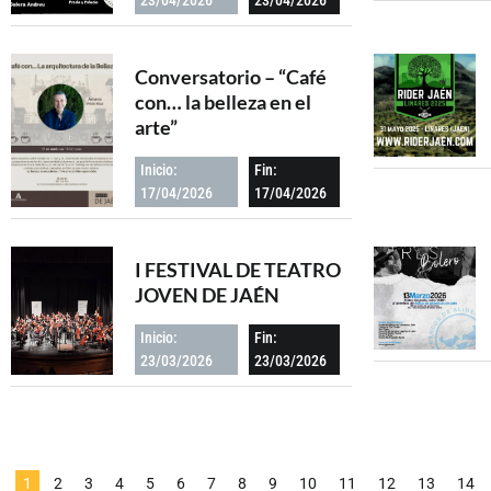
Conversatorio – “Café
con… la belleza en el
arte”
Inicio:
Fin:
17/04/2026
17/04/2026
I FESTIVAL DE TEATRO
JOVEN DE JAÉN
Inicio:
Fin:
23/03/2026
23/03/2026
1
2
3
4
5
6
7
8
9
10
11
12
13
14