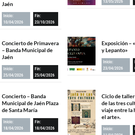
13/05/2026
Jaén
Inicio:
Fin:
10/04/2026
23/10/2026
Concierto de Primavera
Exposición – 
– Banda Municipal de
y Lepanto»
Jaén
Inicio:
23/04/2026
Inicio:
Fin:
25/04/2026
25/04/2026
Concierto – Banda
Ciclo de talle
Municipal de Jaén Plaza
de las tres cu
de Santa María
viaje entre la 
el arte».
Inicio:
Fin:
18/04/2026
18/04/2026
Inicio:
11/04/2026