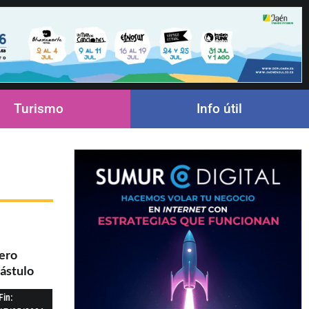
Turismo
Info útil
bero
ástulo
Fin: