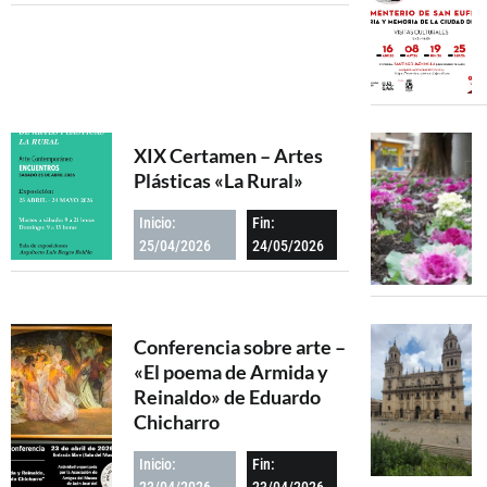
XIX Certamen – Artes
Plásticas «La Rural»
Inicio:
Fin:
25/04/2026
24/05/2026
Conferencia sobre arte –
«El poema de Armida y
Reinaldo» de Eduardo
Chicharro
Inicio:
Fin:
23/04/2026
23/04/2026