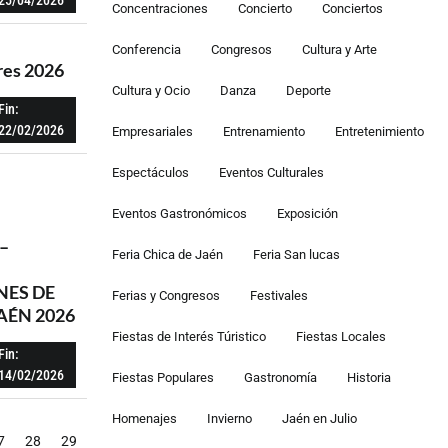
Concentraciones
Concierto
Conciertos
Conferencia
Congresos
Cultura y Arte
res 2026
Cultura y Ocio
Danza
Deporte
Fin:
22/02/2026
Empresariales
Entrenamiento
Entretenimiento
Espectáculos
Eventos Culturales
Eventos Gastronómicos
Exposición
–
Feria Chica de Jaén
Feria San lucas
ES DE
Ferias y Congresos
Festivales
AÉN 2026
Fiestas de Interés Túristico
Fiestas Locales
Fin:
14/02/2026
Fiestas Populares
Gastronomía
Historia
Homenajes
Invierno
Jaén en Julio
7
28
29