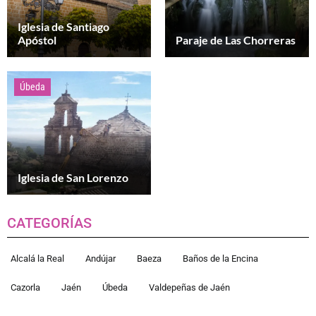
Iglesia de Santiago
Apóstol
Paraje de Las Chorreras
Úbeda
Iglesia de San Lorenzo
CATEGORÍAS
Alcalá la Real
Andújar
Baeza
Baños de la Encina
Cazorla
Jaén
Úbeda
Valdepeñas de Jaén