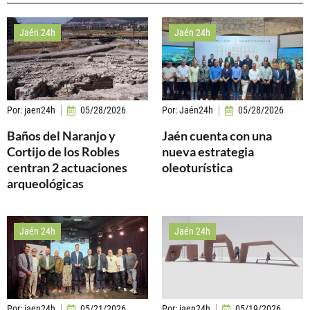
Jaén 24h
Jaén 24h
Por:
jaen24h
05/28/2026
Por:
Jaén24h
05/28/2026
Baños del Naranjo y
Jaén cuenta con una
Cortijo de los Robles
nueva estrategia
centran 2 actuaciones
oleoturística
arqueológicas
Jaén 24h
Jaén 24h
Por:
jaen24h
05/21/2026
Por:
jaen24h
05/19/2026