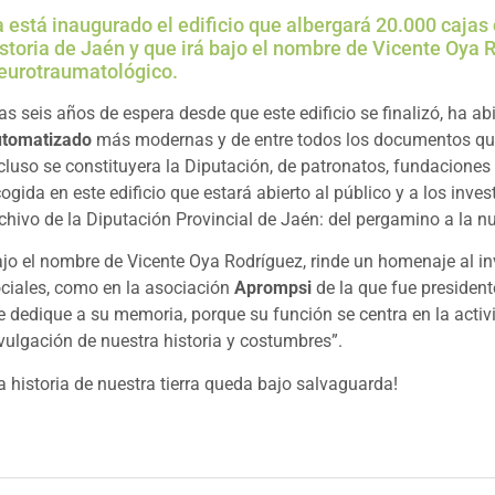
a está inaugurado el edificio que albergará 20.000 cajas
storia de Jaén y que irá bajo el nombre de Vicente Oya R
eurotraumatológico.
as seis años de espera desde que este edificio se finalizó, ha a
utomatizado
más modernas y de entre todos los documentos que a
cluso se constituyera la Diputación, de patronatos, fundaciones 
ogida en este edificio que estará abierto al público y a los inv
chivo de la Diputación Provincial de Jaén: del pergamino a la nu
jo el nombre de Vicente Oya Rodríguez, rinde un homenaje al in
ciales, como en la asociación
Aprompsi
de la que fue president
e dedique a su memoria, porque su función se centra en la activ
vulgación de nuestra historia y costumbres”.
a historia de nuestra tierra queda bajo salvaguarda!