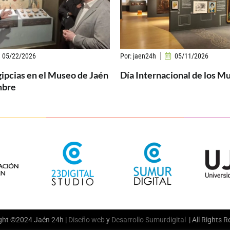
05/22/2026
Por:
jaen24h
05/11/2026
gipcias en el Museo de Jaén
Día Internacional de los M
mbre
ght ©2024 Jaén 24h |
Diseño web
y
Desarrollo
Sumurdigital
| All Rights 