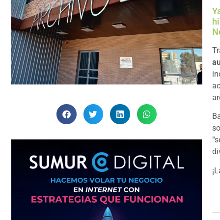
Y
hi
N
Tr
a
in
ac
ar
Ba
so
“s
di
¡L