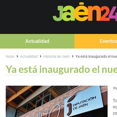
Actualidad
Evento
Inicio
Actualidad
Historia de Jaén
Ya está inaugurado el nue
Ya está inaugurado el nu
Po
To
no
co