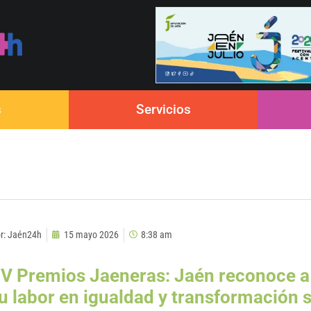
s
Servicios
r:
Jaén24h
15 mayo 2026
8:38 am
V Premios Jaeneras: Jaén reconoce a 
u labor en igualdad y transformación