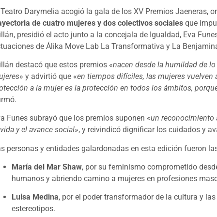
 Teatro Darymelia acogió la gala de los XV Premios Jaeneras, 
ayectoria de cuatro mujeres y dos colectivos sociales
que impuls
llán, presidió el acto junto a la concejala de Igualdad, Eva Fune
tuaciones de Álika Move Lab La Transformativa y La Benjamin
llán destacó que estos premios «
nacen desde la humildad de lo 
jeres
» y advirtió que «
en tiempos difíciles, las mujeres vuelven
otección a la mujer es la protección en todos los ámbitos, porqu
irmó.
a Funes subrayó que los premios suponen «
un reconocimiento a
 vida y el avance social
», y reivindicó dignificar los cuidados y
s personas y entidades galardonadas en esta edición fueron las
María del Mar Shaw
, por su feminismo comprometido desde l
humanos y abriendo camino a mujeres en profesiones masc
Luisa Medina
, por el poder transformador de la cultura y l
estereotipos.