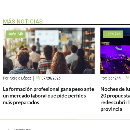
MÁS NOTICIAS
Jaén 24h
Jaén 24h
Por:
Sergio López
07/20/2026
Por:
jaen24h
La formación profesional gana peso ante
Noches de luz
un mercado laboral que pide perfiles
20 propuesta
más preparados
redescubrir l
provincia