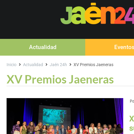
Actualidad
Evento
Inicio
Actualidad
Jaén 24h
XV Premios Jaeneras
XV Premios Jaeneras
Po
X
s