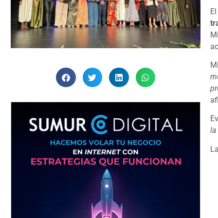
El
tr
Mi
ac
Mi
mu
pr
af
Ev
la
La