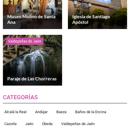
Museo Molino de Santa
Iglesia de Santiago
Ana
Apóstol
Valdepeñas de Jaén
Paraje de Las Chorreras
CATEGORÍAS
Alcalá la Real
Andújar
Baeza
Baños de la Encina
Cazorla
Jaén
Úbeda
Valdepeñas de Jaén