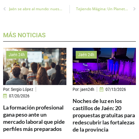
Jaén se abre al mundo: nuestras Vías Verdes, ya en Google Street View
Tejiendo Mágina: Un Planetario y Murales de Ganchillo que unen a una Comarca
MÁS NOTICIAS
Jaén 24h
Jaén 24h
Por:
Sergio López
Por:
jaen24h
07/13/2026
07/20/2026
Noches de luz en los
La formación profesional
castillos de Jaén: 20
gana peso ante un
propuestas gratuitas para
mercado laboral que pide
redescubrir las fortalezas
perfiles más preparados
de la provincia