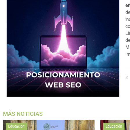
e
de
‘n
co
Lí
de
Mi
in
MÁS NOTICIAS
Educación
Educación