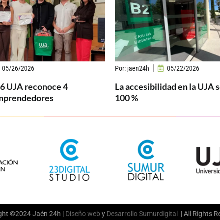
05/26/2026
Por:
jaen24h
05/22/2026
26 UJA reconoce 4
La accesibilidad en la UJA 
mprendedores
100 %
ght ©2024 Jaén 24h |
Diseño web
y
Desarrollo
Sumurdigital
| All Rights 