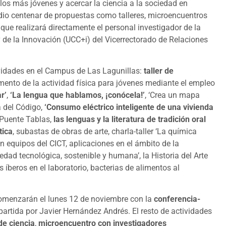
 los más jóvenes y acercar la ciencia a la sociedad en
io centenar de propuestas como talleres, microencuentros
 que realizará directamente el personal investigador de la
y de la Innovación (UCC+i) del Vicerrectorado de Relaciones
ividades en el Campus de Las Lagunillas:
taller de
Fomento de la actividad física para jóvenes mediante el empleo
r’
,
‘La lengua que hablamos, ¡conócela!’
, ‘Crea un mapa
a del Código,
‘Consumo eléctrico inteligente de una vivienda
e Puente Tablas,
las lenguas y la literatura de tradición oral
tica
, subastas de obras de arte, charla-taller ‘La química
 equipos del CICT, aplicaciones en el ámbito de la
edad tecnológica, sostenible y humana’, la Historia del Arte
s íberos en el laboratorio, bacterias de alimentos al
 comenzarán el lunes 12 de noviembre con la
conferencia-
mpartida por Javier Hernández Andrés. El resto de actividades
de ciencia
,
microencuentro con investigadores