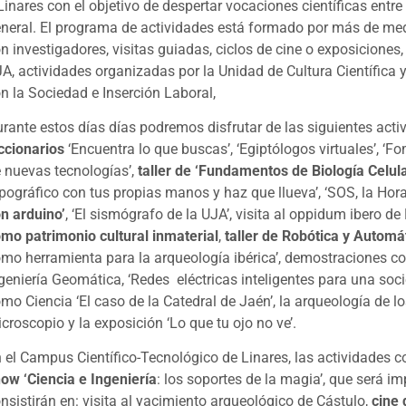
Linares con el objetivo de despertar vocaciones científicas entre
neral. El programa de actividades está formado por más de med
n investigadores, visitas guiadas, ciclos de cine o exposiciones,
A, actividades organizadas por la Unidad de Cultura Científica 
n la Sociedad e Inserción Laboral,
rante estos días días podremos disfrutar de las siguientes act
ccionarios
‘Encuentra lo que buscas’, ‘Egiptólogos virtuales’, ‘
 nuevas tecnologías’,
taller de ‘Fundamentos de Biología Celula
pográfico con tus propias manos y haz que llueva’, ‘SOS, la Hor
n arduino’
, ‘El sismógrafo de la UJA’, visita al oppidum ibero d
mo patrimonio cultural inmaterial
,
taller de Robótica y Automá
mo herramienta para la arqueología ibérica’, demostraciones con
geniería Geomática, ‘Redes eléctricas inteligentes para una soci
mo Ciencia ‘El caso de la Catedral de Jaén’, la arqueología de lo
croscopio y la exposición ‘Lo que tu ojo no ve’.
 el Campus Científico-Tecnológico de Linares, las actividades
ow ‘Ciencia e Ingeniería
: los soportes de la magia’, que será i
nsistirán en: visita al yacimiento arqueológico de Cástulo,
cine 