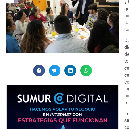
y 
ge
co
UJ
co
Du
di
de
to
co
co
co
In
co
mi
En
sh
co