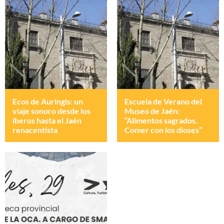
Ecos de Auringis: un
Escuela de Verano del
viaje sonoro desde los
Museo de Jaén:
íberos hasta el Jaén
“Alimentos sagrados.
renacentista
Comer con los dioses”