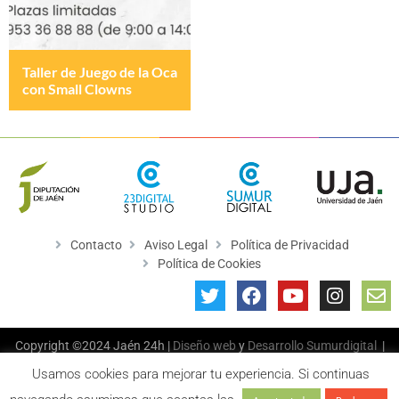
Taller de Juego de la Oca
con Small Clowns
Contacto
Aviso Legal
Política de Privacidad
Política de Cookies
Copyright ©2024 Jaén 24h |
Diseño web
y
Desarrollo
Sumurdigital
|
All Rights Reserved
Usamos cookies para mejorar tu experiencia. Si continuas