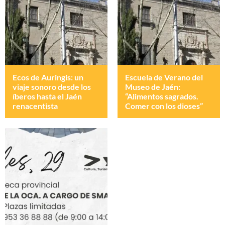
Ecos de Auringis: un
Escuela de Verano del
viaje sonoro desde los
Museo de Jaén:
íberos hasta el Jaén
“Alimentos sagrados.
renacentista
Comer con los dioses”