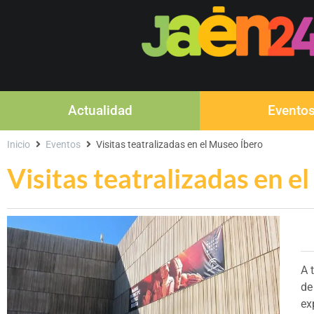
Actualidad
Evento
Inicio
Eventos
Visitas teatralizadas en el Museo Íbero
Visitas teatralizadas en e
A 
de
ex