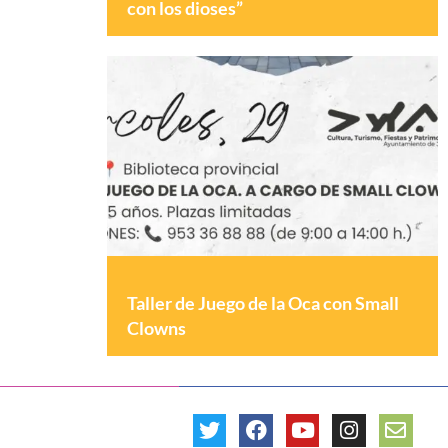
con los dioses”
Taller de Juego de la Oca con Small
Clowns