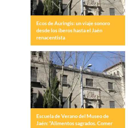
Ecos de Auringis: un viaje sonoro
desde los íberos hasta el Jaén
renacentista
Escuela de Verano del Museo de
Jaén: “Alimentos sagrados. Comer