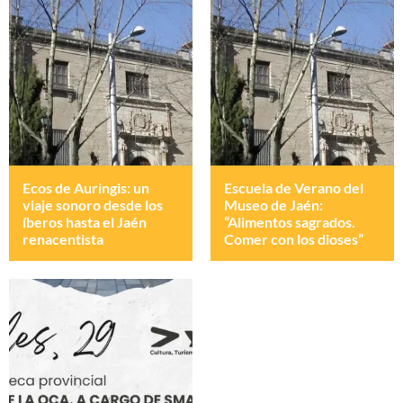
Ecos de Auringis: un
Escuela de Verano del
viaje sonoro desde los
Museo de Jaén:
íberos hasta el Jaén
“Alimentos sagrados.
renacentista
Comer con los dioses”