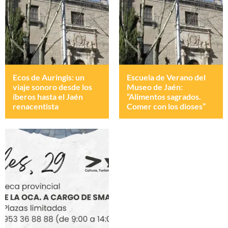
Ecos de Auringis: un
Escuela de Verano del
viaje sonoro desde los
Museo de Jaén:
íberos hasta el Jaén
“Alimentos sagrados.
renacentista
Comer con los dioses”