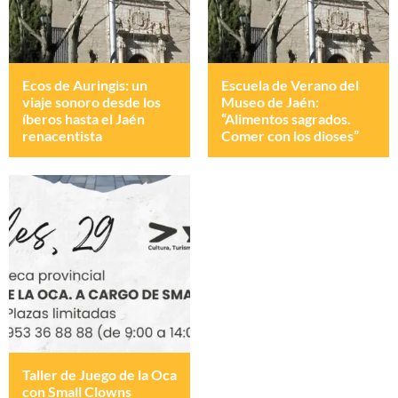
Ecos de Auringis: un
Escuela de Verano del
viaje sonoro desde los
Museo de Jaén:
íberos hasta el Jaén
“Alimentos sagrados.
renacentista
Comer con los dioses”
Taller de Juego de la Oca
con Small Clowns