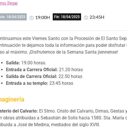
mo llegar
23:45H
19:00H
icio: 18/04/2025
Fin: 18/04/2025
ntinuamos este Viernes Santo con la Procesión de El Santo Sepu
ntinuación te dejamos toda la información para poder disfrutar 
so al máximo. ¡Disfrutemos de la Semana Santa jiennense!
Salida:
19:00 horas.
Entrada a Carrera Oficial:
21.20 horas
Salida de Carrera Oficial:
22.50 horas
Entrada a su templo:
23:45 horas
maginería
sterio del Calvario:
El Stmo. Cristo del Calvario, Dimas, Gestas
n obras atribuidas a Sebastián de Solís hacia 1580. Sta. María d
ribuida a José de Medina, mediados del siglo XVIII.