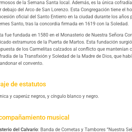
rmosos de la Semana Santa local. Además, es la única cofradí
r debajo del Arco de San Lorenzo. Esta Congregación tiene el ho
ocesión oficial del Santo Entierro en la ciudad durante los años 
ernes Santo, tras la concordia firmada en 1619 con la Soledad.
ta fue fundada en 1580 en el Monasterio de Nuestra Señora Co
icado extramuros de la Puerta de Martos. Esta fundación surgi
spuesta de los Carmelitas calzados al conflicto que mantenían c
fradía de la Transfixión y Soledad de la Madre de Dios, que hab
andonar el convento.
raje de estatutos
nica y caperúz negros, y cíngulo blanco y negro.
compañamiento musical
sterio del Calvario
: Banda de Cornetas y Tambores “Nuestra Se