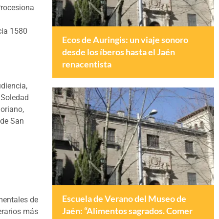
Procesiona
cia 1580
Ecos de Auringis: un viaje sonoro
desde los íberos hasta el Jaén
renacentista
diencia,
e Soledad
oriano,
 de San
Escuela de Verano del Museo de
mentales de
Jaén: “Alimentos sagrados. Comer
nerarios más