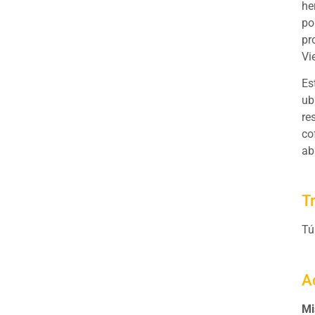
he
po
pr
Vi
Es
ub
re
co
ab
T
Tú
A
Mi