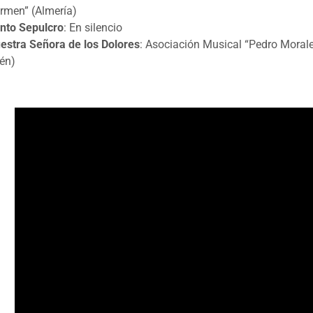
rmen” (Almería)
nto Sepulcro
: En silencio
estra Señora de los Dolores
: Asociación Musical “Pedro Morale
én)