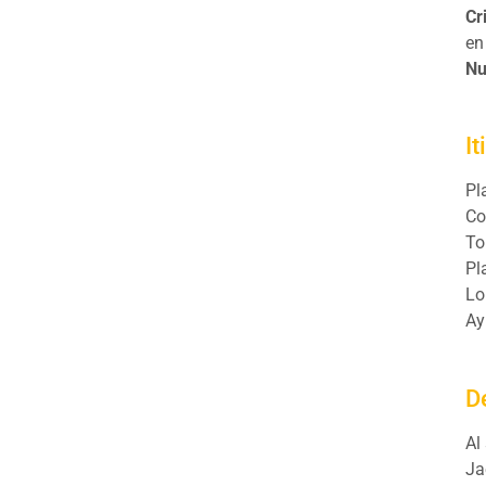
Cr
en
Nu
It
Pl
Co
To
Pl
Lo
Ay
D
Al
Ja