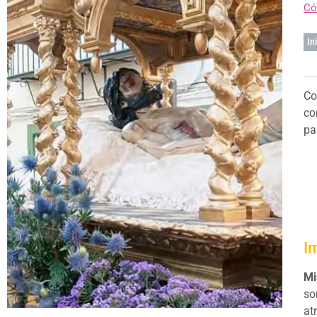
Có
In
Co
co
pa
I
Mi
so
at