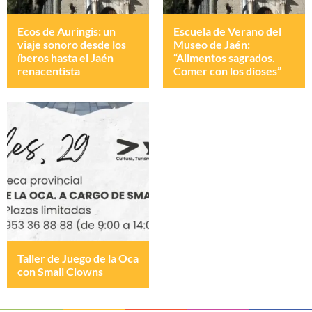
Ecos de Auringis: un
Escuela de Verano del
viaje sonoro desde los
Museo de Jaén:
íberos hasta el Jaén
“Alimentos sagrados.
renacentista
Comer con los dioses”
Taller de Juego de la Oca
con Small Clowns