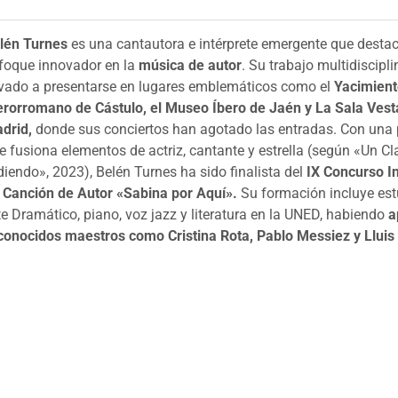
lén Turnes
es una cantautora e intérprete emergente que destac
foque innovador en la
música de autor
. Su trabajo multidiscipli
evado a presentarse en lugares emblemáticos como el
Yacimien
erorromano de Cástulo, el Museo Íbero de Jaén y La Sala Vest
drid,
donde sus conciertos han agotado las entradas. Con una 
e fusiona elementos de actriz, cantante y estrella (según «Un Cl
diendo», 2023), Belén Turnes ha sido finalista del
IX Concurso I
 Canción de Autor «Sabina por Aquí».
Su formación incluye est
te Dramático, piano, voz jazz y literatura en la UNED, habiendo
a
conocidos maestros como Cristina Rota, Pablo Messiez y Lluis