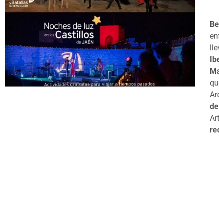
Be
en
ll
Ib
Ma
qu
Ar
de
Ar
re