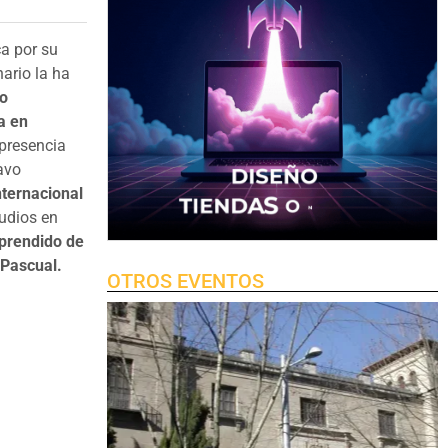
a por su
nario la ha
to
a en
presencia
avo
nternacional
udios en
prendido de
 Pascual.
OTROS EVENTOS