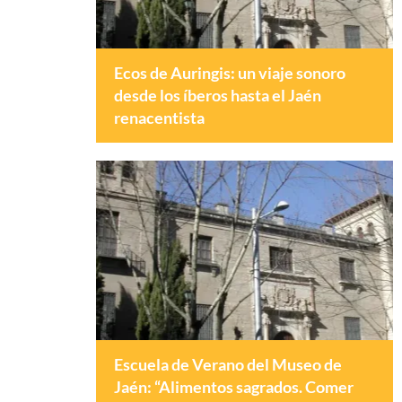
Ecos de Auringis: un viaje sonoro
desde los íberos hasta el Jaén
renacentista
Escuela de Verano del Museo de
Jaén: “Alimentos sagrados. Comer