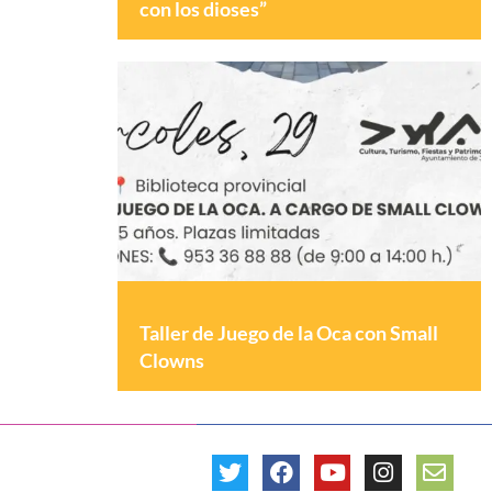
con los dioses”
Taller de Juego de la Oca con Small
Clowns