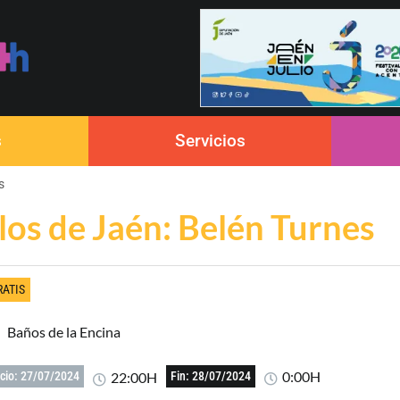
s
Servicios
s
llos de Jaén: Belén Turnes
RATIS
Baños de la Encina
0:00H
22:00H
icio: 27/07/2024
Fin: 28/07/2024