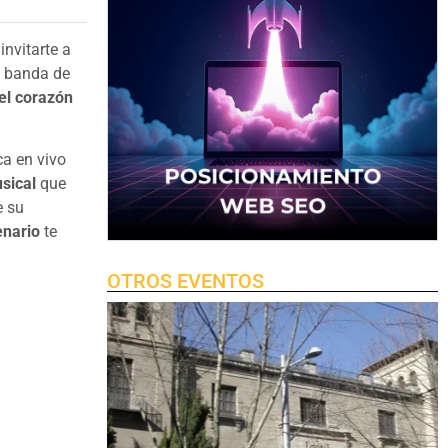
nvitarte a
a banda de
el corazón
ca en vivo
usical
que
e su
enario
te
OTROS EVENTOS