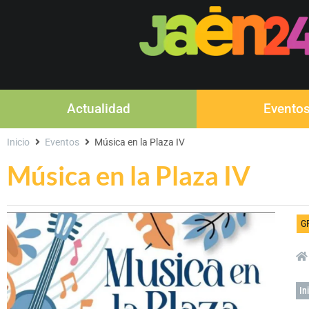
Actualidad
Evento
Inicio
Eventos
Música en la Plaza IV
Música en la Plaza IV
G
In