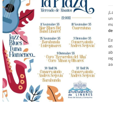
¡L
u
mú
de
Es
en
ab
re
as