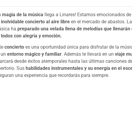
a
magia de la música
llega a Linares! Estamos emocionados de i
n
inolvidable concierto al aire libre
en el mercado de abastos. L
sica ha
preparado una velada llena de melodías que llenarán 
 todos con alegría y emoción.
te
concierto
es una oportunidad única para disfrutar de la músi
 un
entorno mágico y familiar
. Además te llevará en un
viaje m
arcará desde éxitos atemporales hasta las últimas canciones d
pertorio. Sus
habilidades instrumentales y su energía en el esc
eguran una experiencia que recordarás para siempre.