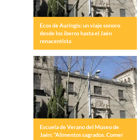
Ecos de Auringis: un viaje sonoro
desde los íberos hasta el Jaén
renacentista
Escuela de Verano del Museo de
Jaén: “Alimentos sagrados. Comer