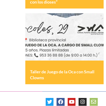
con los dioses”
Taller de Juego de la Oca con Small
Clowns