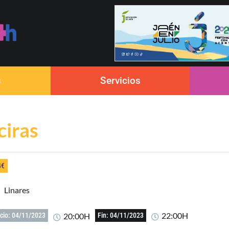
s
Servicios
ciras
4€
Linares
22:00H
20:00H
icio: 04/11/2023
Fin: 04/11/2023