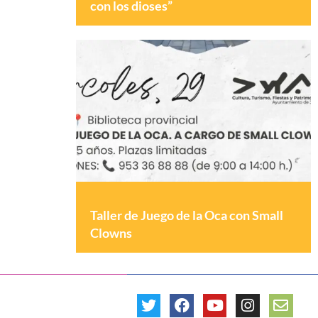
con los dioses”
Taller de Juego de la Oca con Small
Clowns