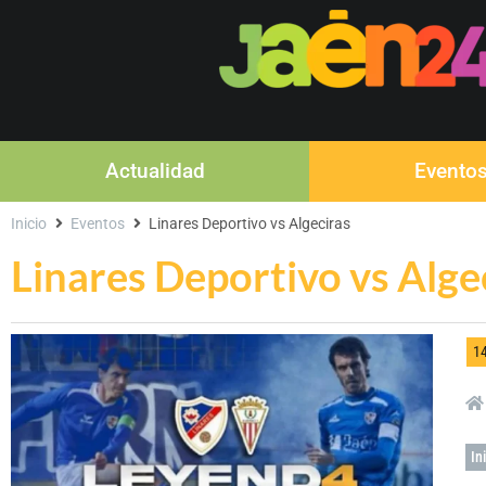
Actualidad
Evento
Inicio
Eventos
Linares Deportivo vs Algeciras
Linares Deportivo vs Alge
1
In