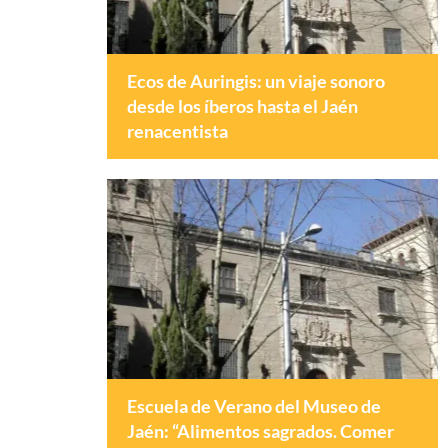
Ecos de Auringis: un viaje sonoro
desde los íberos hasta el Jaén
renacentista
Escuela de Verano del Museo de
Jaén: “Alimentos sagrados. Comer