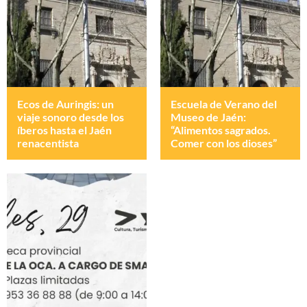
Ecos de Auringis: un
Escuela de Verano del
viaje sonoro desde los
Museo de Jaén:
íberos hasta el Jaén
“Alimentos sagrados.
renacentista
Comer con los dioses”