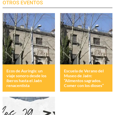
OTROS EVENTOS
Ecos de Auringis: un
Escuela de Verano del
viaje sonoro desde los
Museo de Jaén:
íberos hasta el Jaén
“Alimentos sagrados.
renacentista
Comer con los dioses”