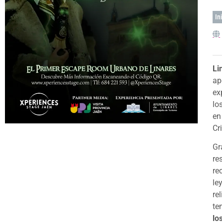
In
Li
ap
ex
lo
en
Cr
Gr
re
re
le
re
te
lo