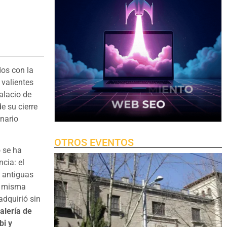
dos con la
s valientes
alacio de
e su cierre
onario
OTROS EVENTOS
o se ha
ncia: el
 antiguas
a misma
adquirió sin
Galería de
bi y