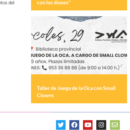
con los dioses”
etos del
Taller de Juego de la Oca con Small
Clowns