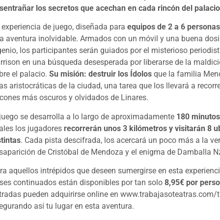
sentrañar los secretos que acechan en cada rincón del palacio
 experiencia de juego, diseñada para
equipos de 2 a 6 persona
a aventura inolvidable. Armados con un móvil y una buena dosi
genio, los participantes serán guiados por el misterioso periodist
rrison en una búsqueda desesperada por liberarse de la maldic
bre el palacio.
Su misión: destruir los Ídolos
que la familia Men
las aristocráticas de la ciudad, una tarea que los llevará a recorre
ncones más oscuros y olvidados de Linares.
 juego se desarrolla a lo largo de aproximadamente
180 minuto
ales los jugadores
recorrerán unos 3 kilómetros y visitarán 8 
stintas
. Cada pista descifrada, los acercará un poco más a la ver
saparición de Cristóbal de Mendoza y el enigma de Damballa 
ra aquellos intrépidos que deseen sumergirse en esta experienci
ses continuados están disponibles por tan solo
8,95€ por pers
tradas pueden adquirirse online en www.trabajasoteatras.com/ti
egurando así tu lugar en esta aventura.