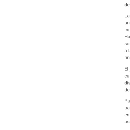
de
La
un
in
Ha
so
a 
ri
El
cu
di
de
Pa
pa
en
as