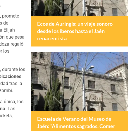
.
s
, promete
s de
Ecos de Auringis: un viaje sonoro
a Elijah
desde los íberos hasta el Jaén
ión que pesa
renacentista
doza regaló
r los
s
, durante los
ubicaciones
dad tras la
Nzambi.
a única, los
ona
. Las
ckets,
Escuela de Verano del Museo de
Jaén: “Alimentos sagrados. Comer