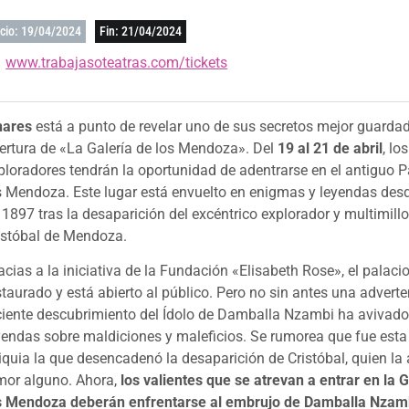
icio: 19/04/2024
Fin: 21/04/2024
www.trabajasoteatras.com/tickets
nares
está a punto de revelar uno de sus secretos mejor guarda
ertura de «La Galería de los Mendoza». Del
19 al 21 de abril
, lo
ploradores tendrán la oportunidad de adentrarse en el antiguo P
s Mendoza. Este lugar está envuelto en enigmas y leyendas desd
 1897 tras la desaparición del excéntrico explorador y multimill
istóbal de Mendoza.
acias a la iniciativa de la Fundación «Elisabeth Rose», el palaci
staurado y está abierto al público. Pero no sin antes una adverte
ciente descubrimiento del Ídolo de Damballa Nzambi ha avivado
yendas sobre maldiciones y maleficios. Se rumorea que fue est
liquia la que desencadenó la desaparición de Cristóbal, quien la 
mor alguno. Ahora,
los valientes que se atrevan a entrar en la 
s Mendoza deberán enfrentarse al embrujo de Damballa Nzam