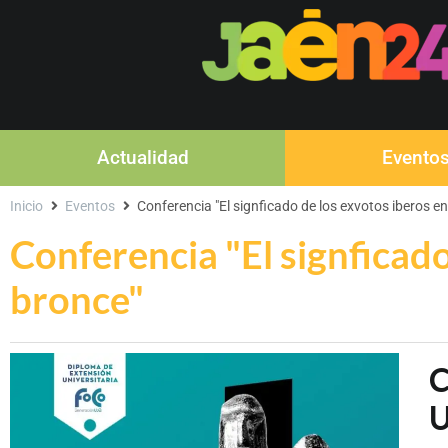
Actualidad
Evento
Inicio
Eventos
Conferencia "El signficado de los exvotos iberos e
Conferencia "El signficado
bronce"
C