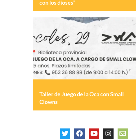
con los dioses”
Taller de Juego de la Oca con Small
Clowns