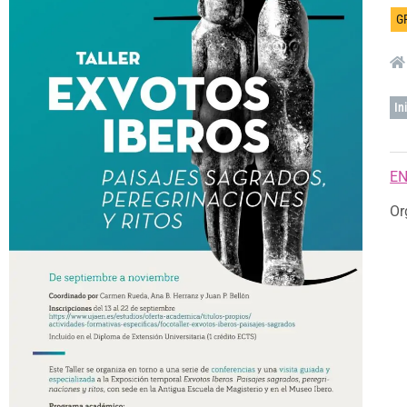
G
In
EN
Or