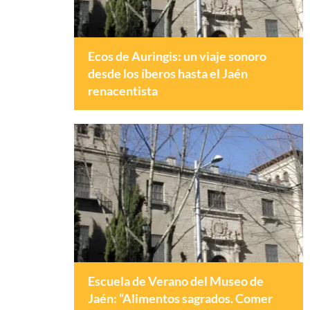
Ecos de Auringis: un viaje sonoro
desde los íberos hasta el Jaén
renacentista
Escuela de Verano del Museo de
Jaén: “Alimentos sagrados. Comer