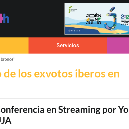
s
Servicios
n bronce"
 de los exvotos iberos en
onferencia en Streaming por Y
UJA