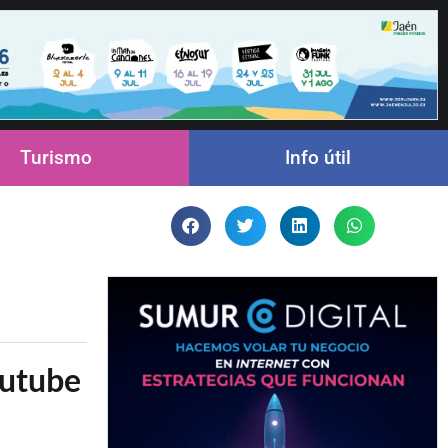
Turismo
Info útil
outube