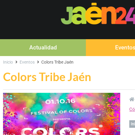
Actualidad
Evento
Inicio
Eventos
Colors Tribe Jaén
Colors Tribe Jaén
Có
In