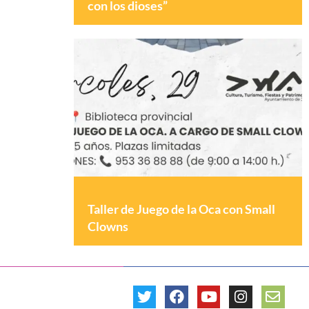
con los dioses”
Taller de Juego de la Oca con Small
Clowns