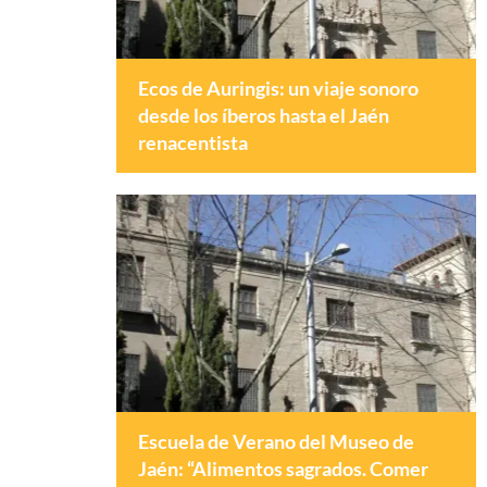
Ecos de Auringis: un viaje sonoro
desde los íberos hasta el Jaén
renacentista
Escuela de Verano del Museo de
Jaén: “Alimentos sagrados. Comer