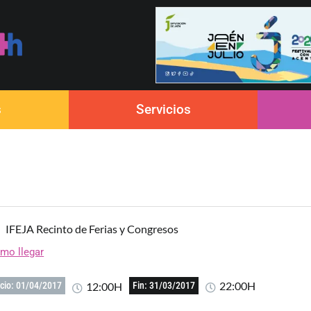
s
Servicios
IFEJA Recinto de Ferias y Congresos
mo llegar
22:00H
12:00H
icio: 01/04/2017
Fin: 31/03/2017