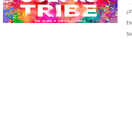
¡¡
En
Se