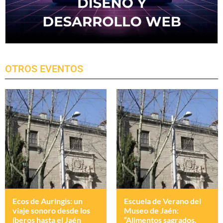
OTROS EVENTOS
Ecos de Auringis: un
Escuela de Verano del
viaje sonoro desde los
Museo de Jaén:
íberos hasta el Jaén
“Alimentos sagrados.