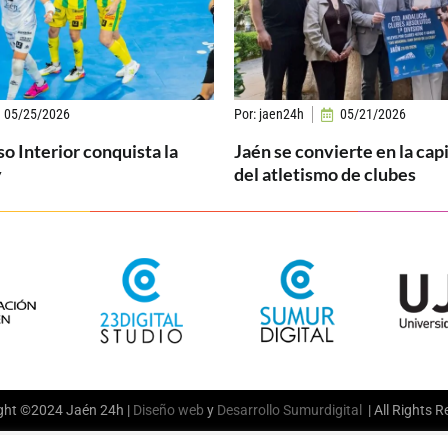
05/25/2026
Por:
jaen24h
05/21/2026
so Interior conquista la
Jaén se convierte en la cap
y
del atletismo de clubes
ght ©2024 Jaén 24h |
Diseño web
y
Desarrollo
Sumurdigital
| All Rights 