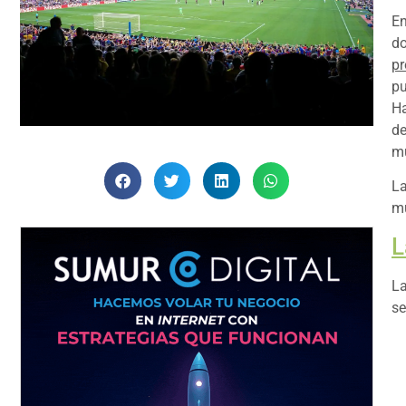
En
do
pr
pu
H
de
mu
La
mu
L
La
se