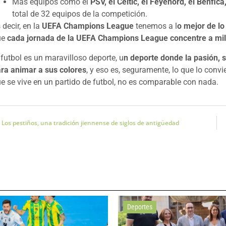
Más equipos como el
PSV, el Celtic, el Feyenord, el Benfica
total de 32 equipos de la competición.
 decir, en la
UEFA Champions League
tenemos a l
o mejor de lo
ue
cada jornada de la UEFA Champions League concentre a mil
 futbol es un maravilloso deporte, u
n deporte donde la pasión, 
ra animar a sus colores
, y eso es, seguramente, lo que lo conv
e se vive en un partido de futbol, no es comparable con nada.
Los pestiños, una tradición jiennense de siglos de antigüedad
Deportes