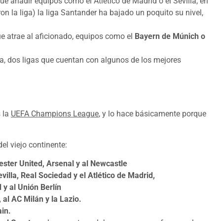
e añadir equipos como el Atlético de Madrid o el Sevilla, en
n la liga) la liga Santander ha bajado un poquito su nivel,
ue atrae al aficionado, equipos como el
Bayern de Múnich o
esa, dos ligas que cuentan con algunos de los mejores
s la
UEFA Champions League
, y lo hace básicamente porque
l viejo continente:
ster United, Arsenal y al Newcastle
villa, Real Sociedad y el Atlético de Madrid,
y al Unión Berlín
 al AC Milán y la Lazio.
in.