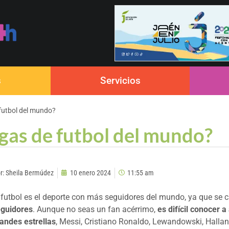
s
Servicios
 futbol del mundo?
igas de futbol del mundo?
r:
Sheila Bermúdez
10 enero 2024
11:55 am
 futbol es el deporte con más seguidores del mundo, ya que se c
guidores
. Aunque no seas un fan acérrimo,
es difícil conocer 
andes estrellas
, Messi, Cristiano Ronaldo, Lewandowski, Halla