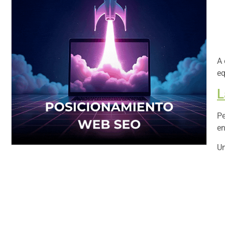
A 
eq
L
Pe
en
Un