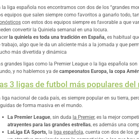
 la liga española nos encontramos con dos de los “grandes mons
s equipos que salen siempre como favoritos a ganarlo todo, ta
onósticos
con estos dos equipos siempre es favorable a que van
eden convertir la Quiniela semanal en una locura.
acer
la quiniela es toda una tradición en España,
es habitual que
 trabajo, algo que le da un aliciente más a la jornada y que per
cho más divertida y dinámica
s grandes ligas como la Premier League o la liga española son 
ndo, y no hablemos ya de
campeonatos Europa, la copa Améri
as 3 ligas de futbol más populares de
 liga nacional de cada país, es siempre popular en su tierra, pe
guidas de forma masiva en el mundo.
La Premier League
, sin duda
la Premier
, es la mejor compe
atrayentes para las grandes estrellas
, es además una compe
LaLiga EA Sports,
la
liga española,
cuenta con dos de los g