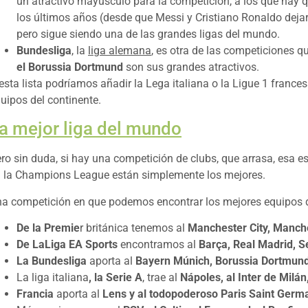
un atractivo mayúsculo para la competición, a los que hay qu
los últimos años (desde que Messi y Cristiano Ronaldo dejaro
pero sigue siendo una de las grandes ligas del mundo.
Bundesliga
, la
liga alemana
, es otra de las competiciones q
el Borussia Dortmund
son sus grandes atractivos.
esta lista podríamos añadir la Lega italiana o la Ligue 1 franc
uipos del continente.
a mejor liga del mundo
ro sin duda, si hay una competición de clubs, que arrasa, esa e
 la Champions League están simplemente los mejores.
a competición en que podemos encontrar los mejores equipos de
De la Premie
r británica tenemos al
Manchester City, Manche
De LaLiga EA Sports
encontramos al
Barça, Real Madrid, Se
La Bundesliga
aporta al
Bayern Múnich, Borussia Dortmund 
La liga italiana
, la Serie
A
, trae al
Nápoles, al Inter de Milán,
Francia
aporta al
Lens y al todopoderoso Paris Saint Germa