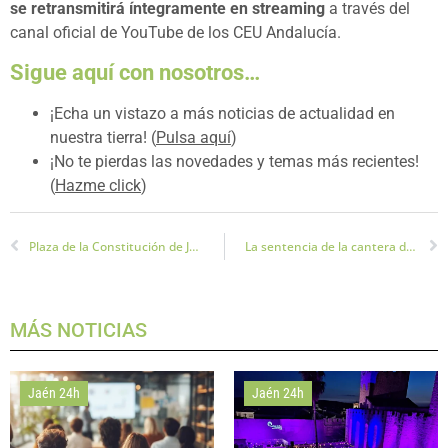
se retransmitirá íntegramente en streaming
a través del
canal oficial de YouTube de los CEU Andalucía.
Sigue aquí con nosotros…
¡Echa un vistazo a más noticias de actualidad en
nuestra tierra! (
Pulsa aquí
)
¡No te pierdas las novedades y temas más recientes!
(
Hazme click
)
Plaza de la Constitución de Jaén: licitación abierta por 3,1 millones para su renovación
La sentencia de la cantera de la Fuente la Peña ya es firme
MÁS NOTICIAS
Jaén 24h
Jaén 24h