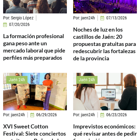
Por:
Sergio López
Por:
jaen24h
07/13/2026
07/20/2026
Noches de luz en los
La formación profesional
castillos de Jaén: 20
gana peso ante un
propuestas gratuitas para
mercado laboral que pide
redescubrir las fortalezas
perfiles más preparados
de la provincia
Jaén 24h
Jaén 24h
Por:
jaen24h
06/29/2026
Por:
jaen24h
06/23/2026
XVI Sweet Cotton
Imprevistos económicos:
Festival: Siete conciertos
qué revisar antes de pedir