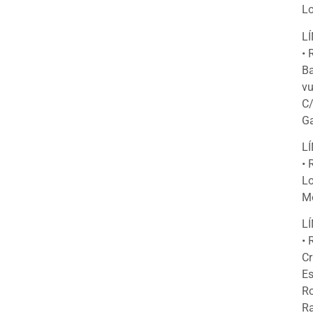
Lo
L
• 
Ba
vu
C/
Ga
LÍ
• 
Lo
Mo
L
• 
Cr
Es
Ro
Ra