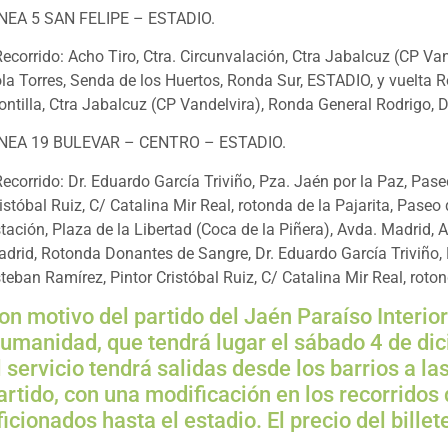
NEA 5 SAN FELIPE – ESTADIO.
Recorrido: Acho Tiro, Ctra. Circunvalación, Ctra Jabalcuz (CP Va
la Torres, Senda de los Huertos, Ronda Sur, ESTADIO, y vuelta R
ntilla, Ctra Jabalcuz (CP Vandelvira), Ronda General Rodrigo, Do
ÍNEA 19 BULEVAR – CENTRO – ESTADIO.
Recorrido: Dr. Eduardo García Triviño, Pza. Jaén por la Paz, Pa
istóbal Ruiz, C/ Catalina Mir Real, rotonda de la Pajarita, Pase
tación, Plaza de la Libertad (Coca de la Piñera), Avda. Madrid,
drid, Rotonda Donantes de Sangre, Dr. Eduardo García Triviño,
teban Ramírez, Pintor Cristóbal Ruiz, C/ Catalina Mir Real, roto
on motivo del partido del Jaén Paraíso Interio
umanidad, que tendrá lugar el sábado 4 de dic
l servicio tendrá salidas desde los barrios a la
artido, con una modificación en los recorridos d
ficionados hasta el estadio. El precio del bille