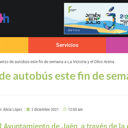
s
Servicios
fuerzo de autobús este fin de semana a La Victoria y el Olivo Arena
de autobús este fin de sema
r:
Alicia López
2 diciembre 2021
12:00 am
l Ayuntamiento de Jaén, a través de l