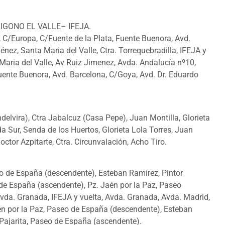
IGONO EL VALLE– IFEJA.
, C/Europa, C/Fuente de la Plata, Fuente Buenora, Avd.
nez, Santa Maria del Valle, Ctra. Torrequebradilla, IFEJA y
 Maria del Valle, Av Ruiz Jimenez, Avda. Andalucía nº10,
Fuente Buenora, Avd. Barcelona, C/Goya, Avd. Dr. Eduardo
ndelvira), Ctra Jabalcuz (Casa Pepe), Juan Montilla, Glorieta
a Sur, Senda de los Huertos, Glorieta Lola Torres, Juan
ctor Azpitarte, Ctra. Circunvalación, Acho Tiro.
seo de España (descendente), Esteban Ramírez, Pintor
o de España (ascendente), Pz. Jaén por la Paz, Paseo
 Avda. Granada, IFEJA y vuelta, Avda. Granada, Avda. Madrid,
én por la Paz, Paseo de España (descendente), Esteban
a Pajarita, Paseo de España (ascendente).