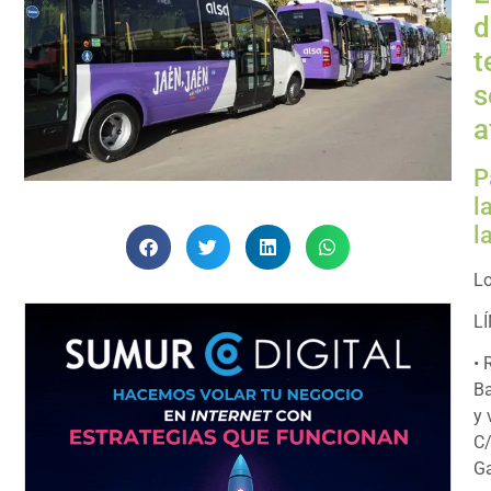
d
t
s
a
P
l
l
Lo
L
• 
Ba
y 
C/
Ga