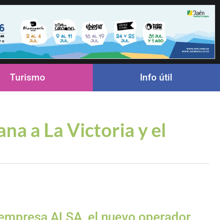
Turismo
Info útil
na a La Victoria y el
a empresa ALSA, el nuevo operador