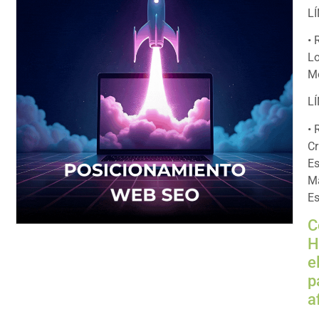
LÍ
• 
Lo
Mo
L
• 
Cr
Es
Ma
Es
C
H
e
p
a