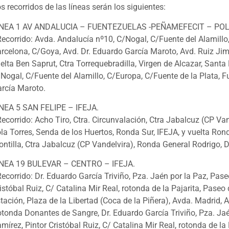
s recorridos de las líneas serán los siguientes:
ÍNEA 1 AV ANDALUCIA – FUENTEZUELAS -PEÑAMEFECIT – POL
Recorrido: Avda. Andalucía nº10, C/Nogal, C/Fuente del Alamillo
rcelona, C/Goya, Avd. Dr. Eduardo García Maroto, Avd. Ruiz Jimé
elta Ben Saprut, Ctra Torrequebradilla, Virgen de Alcazar, Santa
Nogal, C/Fuente del Alamillo, C/Europa, C/Fuente de la Plata, 
rcía Maroto.
NEA 5 SAN FELIPE – IFEJA.
Recorrido: Acho Tiro, Ctra. Circunvalación, Ctra Jabalcuz (CP Va
la Torres, Senda de los Huertos, Ronda Sur, IFEJA, y vuelta Rond
ntilla, Ctra Jabalcuz (CP Vandelvira), Ronda General Rodrigo, Do
ÍNEA 19 BULEVAR – CENTRO – IFEJA.
Recorrido: Dr. Eduardo García Triviño, Pza. Jaén por la Paz, Pa
istóbal Ruiz, C/ Catalina Mir Real, rotonda de la Pajarita, Pase
tación, Plaza de la Libertad (Coca de la Piñera), Avda. Madrid,
tonda Donantes de Sangre, Dr. Eduardo García Triviño, Pza. Ja
mírez, Pintor Cristóbal Ruiz, C/ Catalina Mir Real, rotonda de l