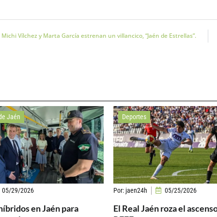
Michi Vílchez y Marta García estrenan un villancico, “Jaén de Estrellas”.
de Jaén
Deportes
05/29/2026
Por:
jaen24h
05/25/2026
híbridos en Jaén para
El Real Jaén roza el ascenso