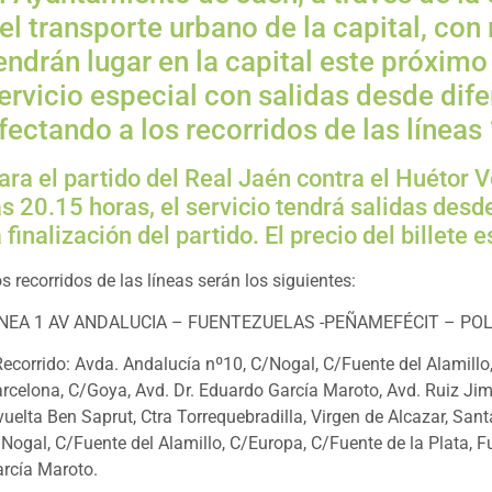
el transporte urbano de la capital, con
endrán lugar en la capital este próximo
ervicio especial con salidas desde dife
fectando a los recorridos de las líneas 
ara el partido del Real Jaén contra el Huétor Ve
as 20.15 horas, el servicio tendrá salidas desd
a finalización del partido. El precio del billete
s recorridos de las líneas serán los siguientes:
ÍNEA 1 AV ANDALUCIA – FUENTEZUELAS -PEÑAMEFÉCIT – POL
Recorrido: Avda. Andalucía nº10, C/Nogal, C/Fuente del Alamillo
rcelona, C/Goya, Avd. Dr. Eduardo García Maroto, Avd. Ruiz Jim
vuelta Ben Saprut, Ctra Torrequebradilla, Virgen de Alcazar, San
Nogal, C/Fuente del Alamillo, C/Europa, C/Fuente de la Plata, 
rcía Maroto.