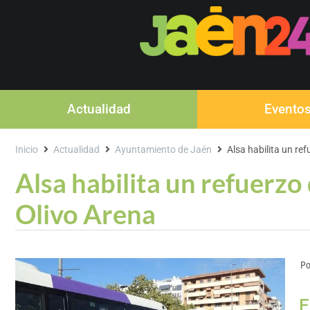
Actualidad
Evento
Inicio
Actualidad
Ayuntamiento de Jaén
Alsa habilita un re
Alsa habilita un refuerzo 
Olivo Arena
Po
E