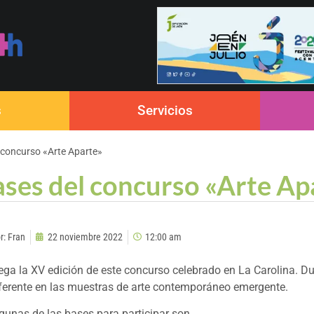
s
Servicios
l concurso «Arte Aparte»
bases del concurso «Arte Ap
r:
Fran
22 noviembre 2022
12:00 am
ega la XV edición de este concurso celebrado en La Carolina. D
ferente en las muestras de arte contemporáneo emergente.
gunas de las bases para participar son.