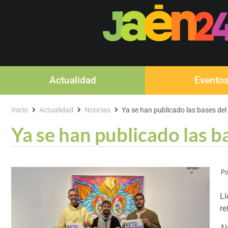
Actualidad
Evento
Inicio
Actualidad
Noticias
Ya se han publicado las bases de
Ya se han publicado las 
Po
Ll
re
Al