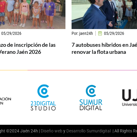
05/29/2026
Por:
jaen24h
05/29/2026
azo de inscripción de las
7 autobuses híbridos en Ja
Verano Jaén 2026
renovar la flota urbana
ght ©2024 Jaén 24h |
Diseño web
y
Desarrollo
Sumurdigital
| All Rights 