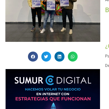
B
¿
Pa
De