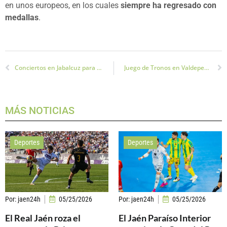
en unos europeos, en los cuales
siempre ha regresado con
medallas
.
Conciertos en Jabalcuz para disfrutar de ‘Música entre jardines y estrellas’
Juego de Tronos en Valdepeñas de Jaén para celebrar las Fiestas Realengas
MÁS NOTICIAS
Deportes
Deportes
Por:
jaen24h
05/25/2026
Por:
jaen24h
05/25/2026
El Real Jaén roza el
El Jaén Paraíso Interior