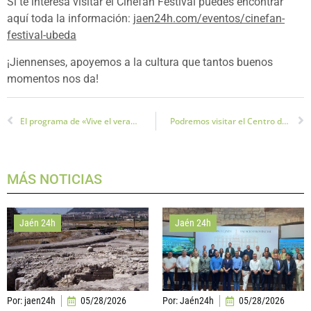
Si te interesa visitar el Cinefan Festival puedes encontrar
aquí toda la información:
jaen24h.com/eventos/cinefan-
festival-ubeda
¡Jiennenses, apoyemos a la cultura que tantos buenos
momentos nos da!
El programa de «Vive el verano» se aplaza por medidas de seguridad
Podremos visitar el Centro de Cría del Quebrantahuesos de Cazorla próximamente
MÁS NOTICIAS
Jaén 24h
Jaén 24h
Por:
jaen24h
05/28/2026
Por:
Jaén24h
05/28/2026