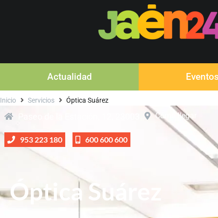
Actualidad
Evento
Inicio
Servicios
Óptica Suárez
Cómo llegar
Paseo de la Estación, 12, 23003
953 223 180
600 600 600
Óptica Suárez