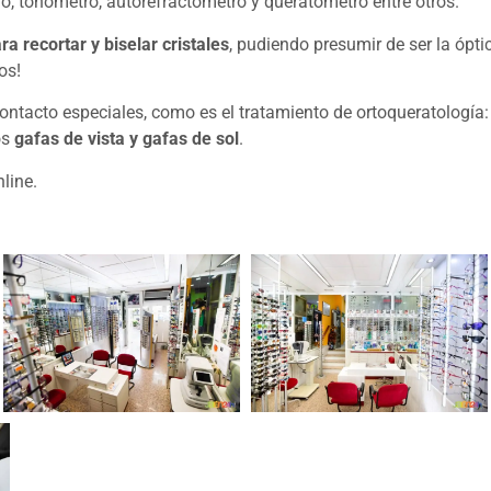
ro, tonómetro, autorefractómetro y queratómetro entre otros.
ra recortar y biselar cristales
, pudiendo presumir de ser la ópti
os!
tacto especiales, como es el tratamiento de ortoqueratología: d
os
gafas de vista y gafas de sol
.
line.