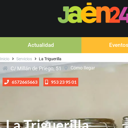
Actualidad
Evento
Inicio
Servicios
La Triguerilla
Cómo llegar
C/ Millán de Priego, 51
6572665663
953 23 95 01
La Triguerilla