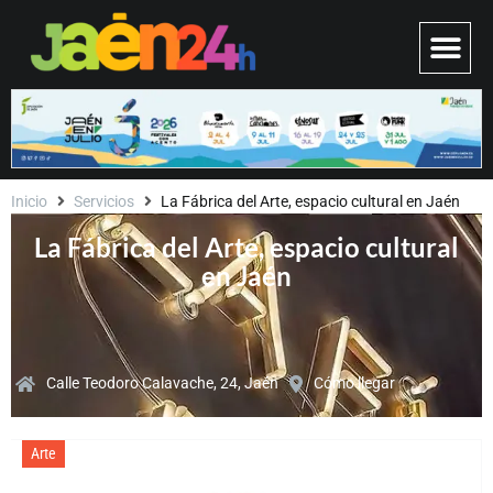
Inicio
Servicios
La Fábrica del Arte, espacio cultural en Jaén
La Fábrica del Arte, espacio cultural
en Jaén
Calle Teodoro Calavache, 24, Jaén
Cómo llegar
Arte