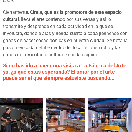
crush
.
Ciertamente,
Cintia, que es la promotora de este espacio
cultural
, lleva el arte corriendo por sus venas y así lo
transmite y desprende en cada actividad en la que se
involucra, dándole alas y rienda suelta a cada jiennense con
ganas de hacer cosas bonicas en nuestra ciudad. Se nota la
pasión en cada detalle dentro del local, el buen rollo y las
ganas de fomentar la cultura en cada esquina.
Si no has ido a hacer una visita a La Fábrica del Arte
ya, ¿a qué estás esperando? El amor por el arte
puede ser el que siempre estuviste buscando…