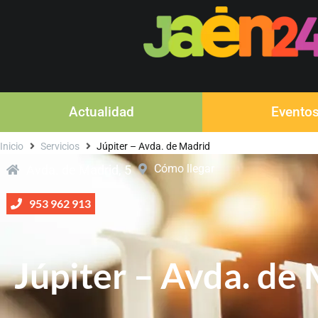
Actualidad
Evento
Inicio
Servicios
Júpiter – Avda. de Madrid
Cómo llegar
Avda. de Madrid, 5
953 962 913
Júpiter – Avda. de