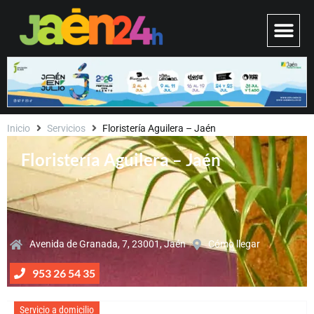
Inicio
Servicios
Floristería Aguilera – Jaén
Floristería Aguilera – Jaén
Avenida de Granada, 7, 23001, Jaén
Cómo llegar
953 26 54 35
Servicio a domicilio