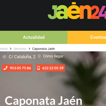
Actualidad
Evento
Inicio
Servicios
Caponata Jaén
Cómo llegar
C/ Cataluña, 2
953 05 75 86
622 22 05 39
Caponata Jaén