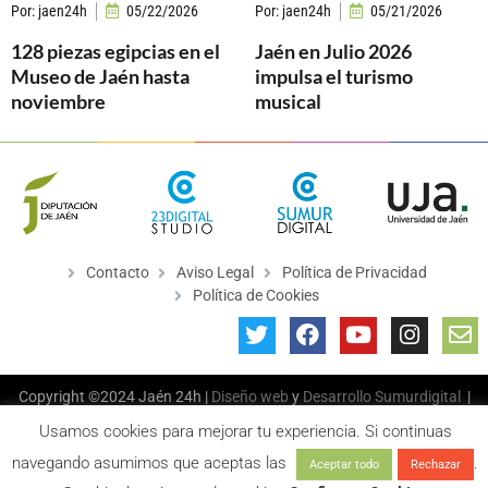
Por:
jaen24h
05/22/2026
Por:
jaen24h
05/21/2026
128 piezas egipcias en el
Jaén en Julio 2026
Museo de Jaén hasta
impulsa el turismo
noviembre
musical
Contacto
Aviso Legal
Política de Privacidad
Política de Cookies
Copyright ©2024 Jaén 24h |
Diseño web
y
Desarrollo
Sumurdigital
|
All Rights Reserved
Usamos cookies para mejorar tu experiencia. Si continuas
navegando asumimos que aceptas las
.
Aceptar todo
Rechazar