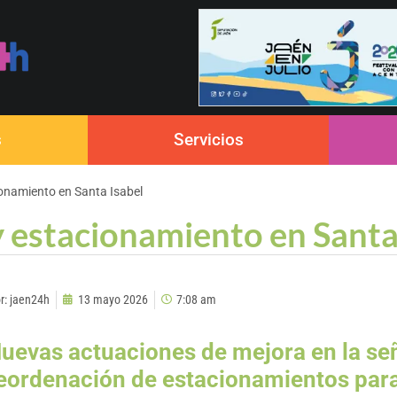
s
Servicios
ionamiento en Santa Isabel
y estacionamiento en Santa
r:
jaen24h
13 mayo 2026
7:08 am
uevas actuaciones de mejora en la señ
eordenación de estacionamientos para