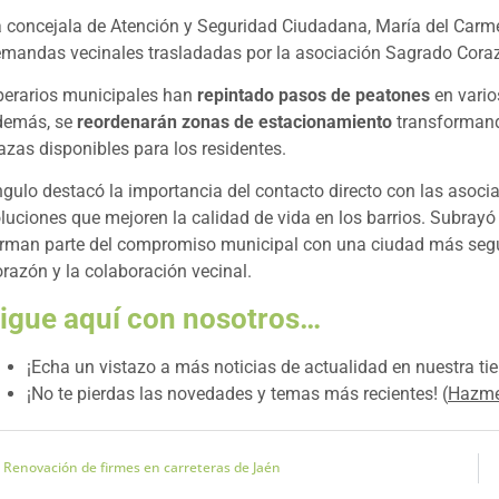
 concejala de Atención y Seguridad Ciudadana, María del Carmen 
mandas vecinales trasladadas por la asociación Sagrado Coraz
erarios municipales han
repintado pasos de peatones
en varios
demás, se
reordenarán zonas de estacionamiento
transformando
azas disponibles para los residentes.
gulo destacó la importancia del contacto directo con las asoci
luciones que mejoren la calidad de vida en los barrios. Subray
rman parte del compromiso municipal con una ciudad más segur
razón y la colaboración vecinal.
igue aquí con nosotros…
¡Echa un vistazo a más noticias de actualidad en nuestra tier
¡No te pierdas las novedades y temas más recientes! (
Hazme
Renovación de firmes en carreteras de Jaén