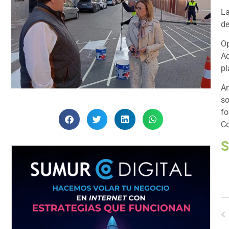
La
de
Op
A
pl
An
so
fo
Co
S