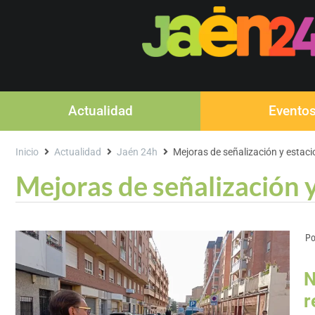
Actualidad
Evento
Inicio
Actualidad
Jaén 24h
Mejoras de señalización y estac
Mejoras de señalización 
Po
N
r