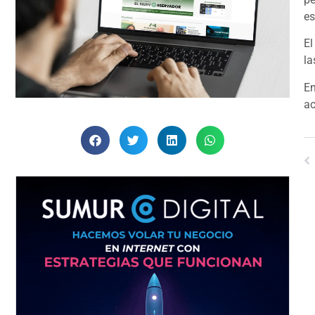
es
El
la
En
ac