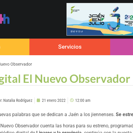
s
Servicios
l Nuevo Observador
igital El Nuevo Observador
r:
Natalia Rodríguez
21 enero 2022
12:00 am
evas palabras que se dedican a Jaén a los jiennenses.
Se estre
 Nuevo Observador cuenta las horas para su estreno, programado
riódico digital de
Linares y la provincia,
continúa con la puesta 