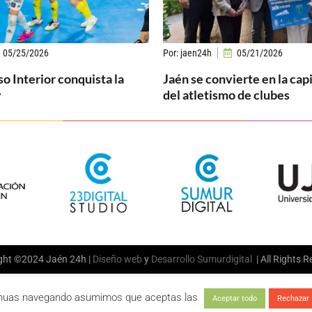
05/25/2026
Por:
jaen24h
05/21/2026
so Interior conquista la
Jaén se convierte en la cap
y
del atletismo de clubes
ght ©2024 Jaén 24h |
Diseño web
y
Desarrollo
Sumurdigital
| All Rights 
tinuas navegando asumimos que aceptas las
Aceptar todo
Rechazar