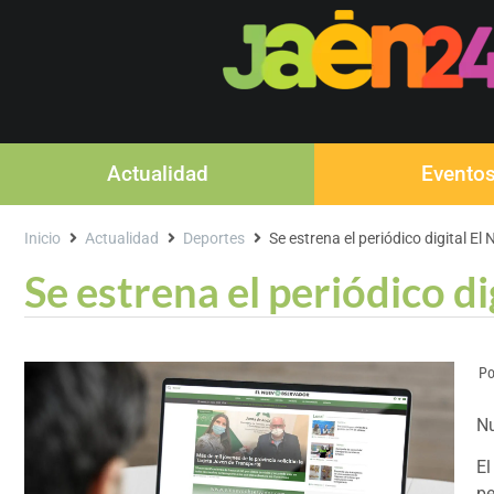
Actualidad
Evento
Inicio
Actualidad
Deportes
Se estrena el periódico digital E
Se estrena el periódico d
Po
Nu
El
pe