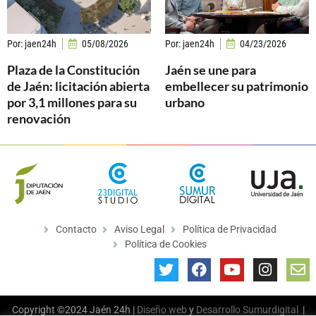
Por:
jaen24h
05/08/2026
Por:
jaen24h
04/23/2026
Plaza de la Constitución
Jaén se une para
de Jaén: licitación abierta
embellecer su patrimonio
por 3,1 millones para su
urbano
renovación
Contacto
Aviso Legal
Política de Privacidad
Política de Cookies
Copyright ©2024 Jaén 24h |
Diseño web
y
Desarrollo
Sumurdigital
|