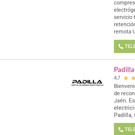
compreso
electróg
servicio
retenció
remota 
TEL
Padilla
★
4,7
Bienveni
de recon
Es
Jaén.
electric
Padilla,
TEL