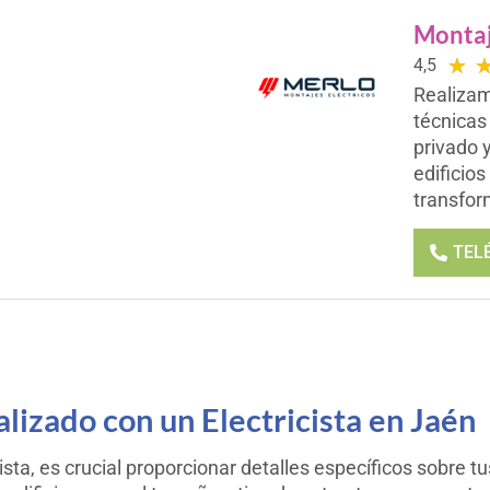
Montaj
★
4,5
Realizam
técnicas
privado 
edificios
transfor
TEL
lizado con un Electricista en Jaén
ta, es crucial proporcionar detalles específicos sobre tu