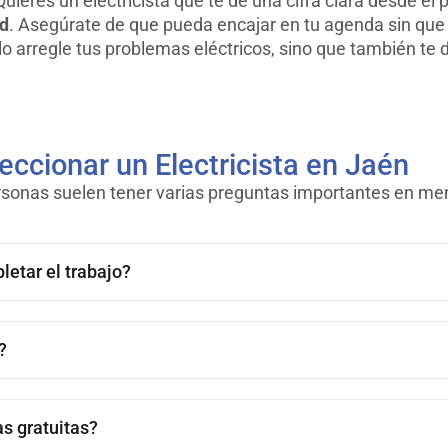
uieres un electricista que te dé una cifra clara desde el 
ad
. Asegúrate de que pueda encajar en tu agenda sin que 
o arregle tus problemas eléctricos, sino que también te de
eccionar un Electricista en Jaén
personas suelen tener varias preguntas importantes en m
etar el trabajo?
?
s gratuitas?