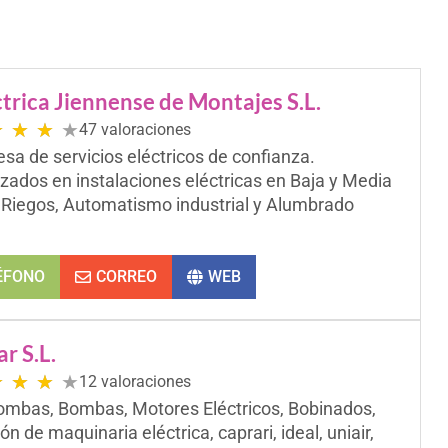
trica Jiennense de Montajes S.L.
★
★
★
★
47 valoraciones
sa de servicios eléctricos de confianza.
izados en instalaciones eléctricas en Baja y Media
 Riegos, Automatismo industrial y Alumbrado
ÉFONO
CORREO
WEB
r S.L.
★
★
★
★
12 valoraciones
ombas, Bombas, Motores Eléctricos, Bobinados,
n de maquinaria eléctrica, caprari, ideal, uniair,