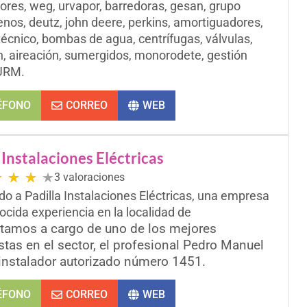
res, weg, urvapor, barredoras, gesan, grupo
enos, deutz, john deere, perkins, amortiguadores,
 técnico, bombas de agua, centrífugas, válvulas,
n, aireación, sumergidos, monorodete, gestión
URM.
ÉFONO
CORREO
WEB
 Instalaciones Eléctricas
★
★
★
★
3 valoraciones
do a Padilla Instalaciones Eléctricas, una empresa
ocida experiencia en la localidad de
tamos a cargo de uno de los mejores
istas en el sector, el profesional Pedro Manuel
 instalador autorizado número 1451.
ÉFONO
CORREO
WEB