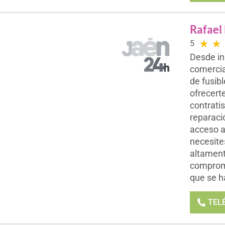
Rafael
★
★
5
Desde in
comercia
de fusib
ofrecerte
contratis
reparaci
acceso a
necesite
altament
compromi
que se h
TEL