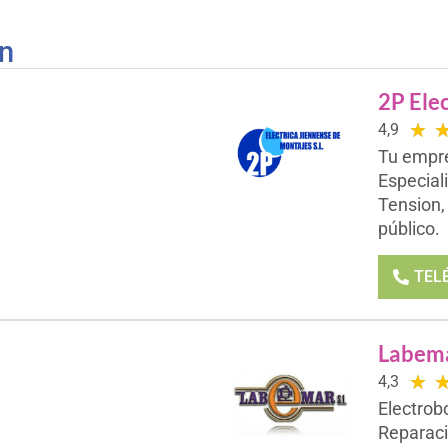
én
2P Elec
★
4,9
Tu empre
Especial
Tension,
público.
TEL
Labema
★
4,3
Electrob
Reparació