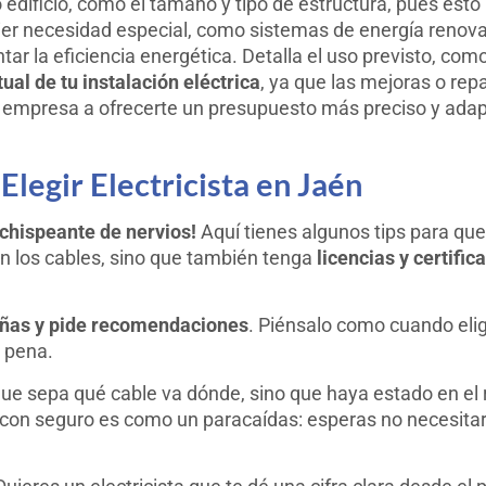
o edificio, como el tamaño y tipo de estructura, pues esto i
er necesidad especial, como sistemas de energía renova
ntar la eficiencia energética. Detalla el uso previsto, c
ual de tu instalación eléctrica
, ya que las mejoras o rep
a empresa a ofrecerte un presupuesto más preciso y ada
legir Electricista en Jaén
a chispeante de nervios!
Aquí tienes algunos tips para que 
on los cables, sino que también tenga
licencias y certific
ñas y pide recomendaciones
. Piénsalo como cuando elig
a pena.
ue sepa qué cable va dónde, sino que haya estado en el r
a con seguro es como un paracaídas: esperas no necesitar