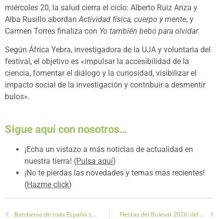
miércoles 20, la salud cierra el ciclo: Alberto Ruiz Ariza y
Alba Rusillo abordan
Actividad física, cuerpo y mente
, y
Carmen Torres finaliza con
Yo también bebo para olvidar
.
Según África Yebra, investigadora de la UJA y voluntaria del
festival, el objetivo es «impulsar la accesibilidad de la
ciencia, fomentar el diálogo y la curiosidad, visibilizar el
impacto social de la investigación y contribuir a desmentir
bulos».
Sigue aquí con nosotros…
¡Echa un vistazo a más noticias de actualidad en
nuestra tierra! (
Pulsa aquí
)
¡No te pierdas las novedades y temas más recientes!
(
Hazme click
)
Bomberos de toda España se forman en Jaén en rescate y accesos forzados
Fiestas del Bulevar 2026: del 14 al 17 de mayo