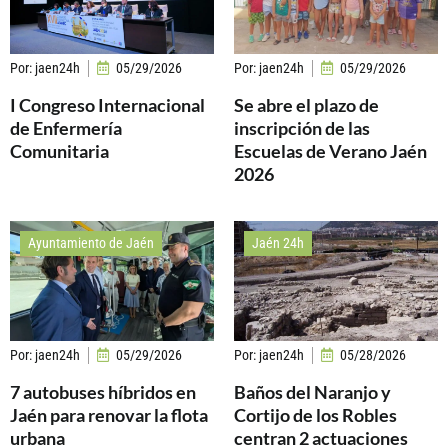
Por:
jaen24h
05/29/2026
Por:
jaen24h
05/29/2026
I Congreso Internacional
Se abre el plazo de
de Enfermería
inscripción de las
Comunitaria
Escuelas de Verano Jaén
2026
Ayuntamiento de Jaén
Jaén 24h
Por:
jaen24h
05/29/2026
Por:
jaen24h
05/28/2026
7 autobuses híbridos en
Baños del Naranjo y
Jaén para renovar la flota
Cortijo de los Robles
urbana
centran 2 actuaciones